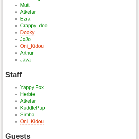
Mutt
Atkelar
Ezra
Crappy_doo
Dooky
JoJo
Oni_Kidou
Arthur
Java
Staff
Yappy Fox
Herbie
Atkelar
KuddlePup
Simba
Oni_Kidou
Guests