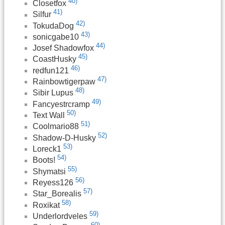
40)
Closetfox
41)
Silfur
42)
TokudaDog
43)
sonicgabe10
44)
Josef Shadowfox
45)
CoastHusky
46)
redfun121
47)
Rainbowtigerpaw
48)
Sibir Lupus
49)
Fancyestrcramp
50)
Text Wall
51)
Coolmario88
52)
Shadow-D-Husky
53)
Loreck1
54)
Boots!
55)
Shymatsi
56)
Reyess126
57)
Star_Borealis
58)
Roxikat
59)
Underlordveles
60)