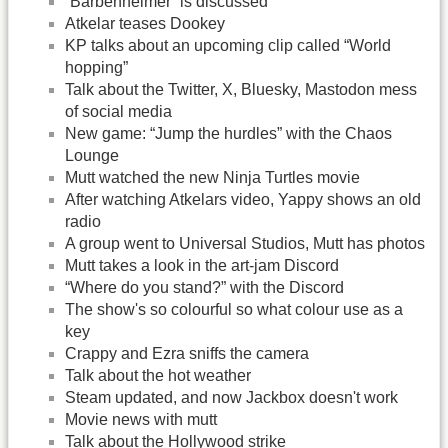
“Barbenheimer” is discussed
Atkelar teases Dookey
KP talks about an upcoming clip called “World
hopping”
Talk about the Twitter, X, Bluesky, Mastodon mess
of social media
New game: “Jump the hurdles” with the Chaos
Lounge
Mutt watched the new Ninja Turtles movie
After watching Atkelars video, Yappy shows an old
radio
A group went to Universal Studios, Mutt has photos
Mutt takes a look in the art-jam Discord
“Where do you stand?” with the Discord
The show's so colourful so what colour use as a
key
Crappy and Ezra sniffs the camera
Talk about the hot weather
Steam updated, and now Jackbox doesn't work
Movie news with mutt
Talk about the Hollywood strike