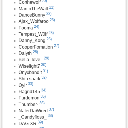
20)
Corthewolf
21)
ManInTheWall
22)
DanceBunny
23)
Ajax_Wolfaroo
24)
Fooma
25)
Tempest_W0lf
26)
Danny_Kong
27)
CooperFomation
28)
Dalyth
29)
Bella_love_
30)
Wiselight7
31)
Onyxbandit
32)
Shin.shark
33)
Oyir
34)
Hagrid145
35)
Furdemon
36)
Thumber-
37)
NaterDaWired
38)
_Candyfloss_
39)
DAG-XR