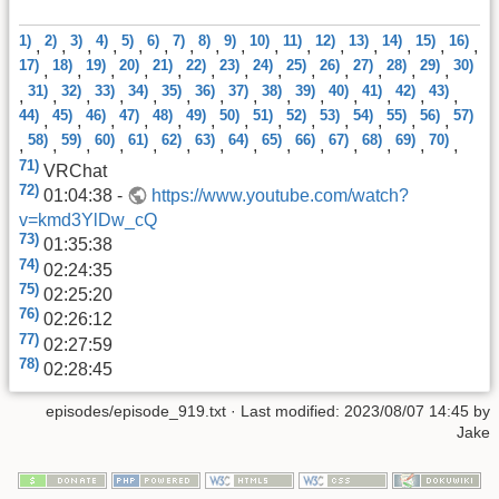
1)
2)
3)
4)
5)
6)
7)
8)
9)
10)
11)
12)
13)
14)
15)
16)
,
,
,
,
,
,
,
,
,
,
,
,
,
,
,
,
17)
18)
19)
20)
21)
22)
23)
24)
25)
26)
27)
28)
29)
30)
,
,
,
,
,
,
,
,
,
,
,
,
,
31)
32)
33)
34)
35)
36)
37)
38)
39)
40)
41)
42)
43)
,
,
,
,
,
,
,
,
,
,
,
,
,
,
44)
45)
46)
47)
48)
49)
50)
51)
52)
53)
54)
55)
56)
57)
,
,
,
,
,
,
,
,
,
,
,
,
,
58)
59)
60)
61)
62)
63)
64)
65)
66)
67)
68)
69)
70)
,
,
,
,
,
,
,
,
,
,
,
,
,
,
71)
VRChat
72)
01:04:38 -
https://www.youtube.com/watch?
v=kmd3YlDw_cQ
73)
01:35:38
74)
02:24:35
75)
02:25:20
76)
02:26:12
77)
02:27:59
78)
02:28:45
episodes/episode_919.txt
· Last modified:
2023/08/07 14:45
by
Jake