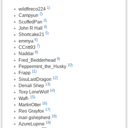
1)
wildfireco224
2)
Campyun
3)
ScuffedPan
4)
John R Hall
5)
Shortcake21
6)
emmya
7)
CCritt93
8)
Naddar
9)
Fred_Bedderhead
10)
Peppermint_the_Husky
11)
Frapp
12)
SisuLastDragon
13)
Denali Shep
14)
Toxy LoneWolf
15)
Waff-
16)
MartinOtter
17)
Reo Grayfox
18)
inari gshepherd
19)
AzureLupine