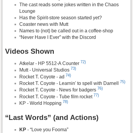
The cast reads some jokes written in the Chaos
Lounge
Has the Spirit-store season started yet?
Coaster news with Mutt
Names to (not) be called out in a coffee-shop
“Never Have I Ever” with the Discord
Videos Shown
72)
Atkelar - HP 5512-A Counter
73)
Mutt - Universal Studios
74)
Rocket T. Coyote - ad
75)
Rocket T. Coyote - Learnin' to spell with Darnell
76)
Rocket T. Coyote - News for badgers
77)
Rocket T. Coyote - Tube film rocket
78)
KP - World Hopping
“Last Words” (and Actions)
KP
- “Love you Fooma”