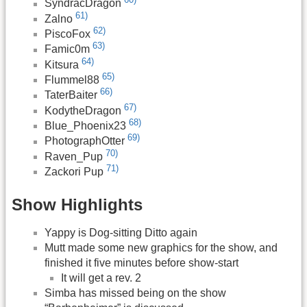
SyndracDragon
61)
Zalno
62)
PiscoFox
63)
Famic0m
64)
Kitsura
65)
Flummel88
66)
TaterBaiter
67)
KodytheDragon
68)
Blue_Phoenix23
69)
PhotographOtter
70)
Raven_Pup
71)
Zackori Pup
Show Highlights
Yappy is Dog-sitting Ditto again
Mutt made some new graphics for the show, and
finished it five minutes before show-start
It will get a rev. 2
Simba has missed being on the show